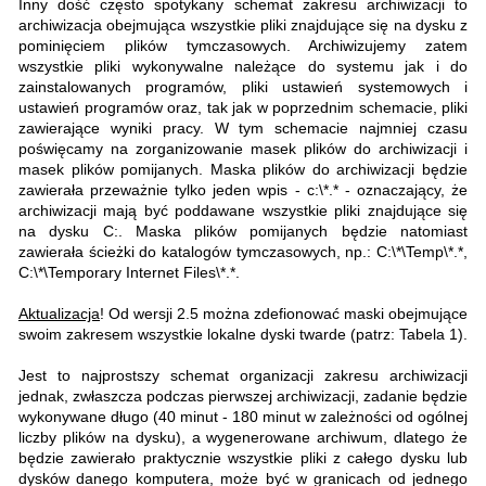
Inny dość często spotykany schemat zakresu archiwizacji to
archiwizacja obejmująca wszystkie pliki znajdujące się na dysku z
pominięciem plików tymczasowych. Archiwizujemy zatem
wszystkie pliki wykonywalne należące do systemu jak i do
zainstalowanych programów, pliki ustawień systemowych i
ustawień programów oraz, tak jak w poprzednim schemacie, pliki
zawierające wyniki pracy. W tym schemacie najmniej czasu
poświęcamy na zorganizowanie masek plików do archiwizacji i
masek plików pomijanych. Maska plików do archiwizacji będzie
zawierała przeważnie tylko jeden wpis - c:\*.* - oznaczający, że
archiwizacji mają być poddawane wszystkie pliki znajdujące się
na dysku C:. Maska plików pomijanych będzie natomiast
zawierała ścieżki do katalogów tymczasowych, np.: C:\*\Temp\*.*,
C:\*\Temporary Internet Files\*.*.
Aktualizacja
! Od wersji 2.5 można zdefionować maski obejmujące
swoim zakresem wszystkie lokalne dyski twarde (patrz: Tabela 1).
Jest to najprostszy schemat organizacji zakresu archiwizacji
jednak, zwłaszcza podczas pierwszej archiwizacji, zadanie będzie
wykonywane długo (40 minut - 180 minut w zależności od ogólnej
liczby plików na dysku), a wygenerowane archiwum, dlatego że
będzie zawierało praktycznie wszystkie pliki z całego dysku lub
dysków danego komputera, może być w granicach od jednego