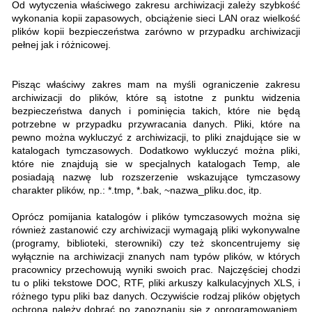
Od wytyczenia właściwego zakresu archiwizacji zależy szybkość
wykonania kopii zapasowych, obciążenie sieci LAN oraz wielkość
plików kopii bezpieczeństwa zarówno w przypadku archiwizacji
pełnej jak i różnicowej.
Pisząc właściwy zakres mam na myśli ograniczenie zakresu
archiwizacji do plików, które są istotne z punktu widzenia
bezpieczeństwa danych i pominięcia takich, które nie będą
potrzebne w przypadku przywracania danych. Pliki, które na
pewno można wykluczyć z archiwizacji, to pliki znajdujące sie w
katalogach tymczasowych. Dodatkowo wykluczyć można pliki,
które nie znajdują sie w specjalnych katalogach Temp, ale
posiadają nazwę lub rozszerzenie wskazujące tymczasowy
charakter plików, np.: *.tmp, *.bak, ~nazwa_pliku.doc, itp.
Oprócz pomijania katalogów i plików tymczasowych można się
również zastanowić czy archiwizacji wymagają pliki wykonywalne
(programy, biblioteki, sterowniki) czy też skoncentrujemy się
wyłącznie na archiwizacji znanych nam typów plików, w których
pracownicy przechowują wyniki swoich prac. Najczęściej chodzi
tu o pliki tekstowe DOC, RTF, pliki arkuszy kalkulacyjnych XLS, i
różnego typu pliki baz danych. Oczywiście rodzaj plików objętych
ochroną należy dobrać po zapoznaniu się z oprogramowaniem,