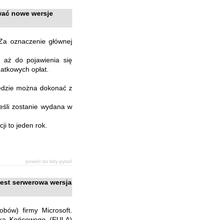
ować nowe wersje
Za oznaczenie głównej
, aż do pojawienia się
datkowych opłat.
 będzie można dokonać z
jeśli zostanie wydana w
ji to jeden rok.
powrót do listy pytań
jest serwerowa wersja
obów) firmy Microsoft.
nika Końcowego (EULA)