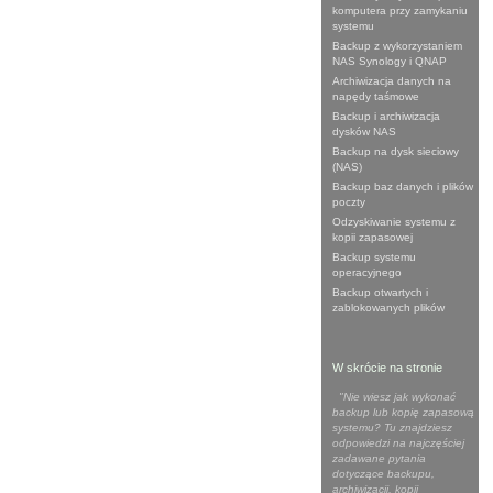
komputera przy zamykaniu
systemu
Backup z wykorzystaniem
NAS Synology i QNAP
Archiwizacja danych na
napędy taśmowe
Backup i archiwizacja
dysków NAS
Backup na dysk sieciowy
(NAS)
Backup baz danych i plików
poczty
Odzyskiwanie systemu z
kopii zapasowej
Backup systemu
operacyjnego
Backup otwartych i
zablokowanych plików
W skrócie na stronie
"Nie wiesz jak wykonać
backup lub kopię zapasową
systemu? Tu znajdziesz
odpowiedzi na najczęściej
zadawane pytania
dotyczące backupu,
archiwizacji, kopii