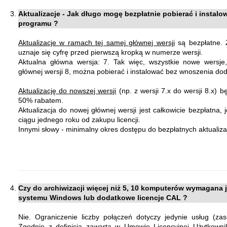
Aktualizacje - Jak długo mogę bezpłatnie pobierać i instal
programu ?
Aktualizacje w ramach tej samej głównej wersji
są bezpłatne. 
uznaje się cyfrę przed pierwszą kropką w numerze wersji.
Aktualna główna wersja: 7. Tak więc, wszystkie nowe wersje
głównej wersji 8, można pobierać i instalować bez wnoszenia do
Aktualizację do nowszej wersji
(np. z wersji 7.x do wersji 8.x)
50% rabatem.
Aktualizacja do nowej głównej wersji jest całkowicie bezpłatna, 
ciągu jednego roku od zakupu licencji.
Innymi słowy - minimalny okres dostępu do bezpłatnych aktualizac
Czy do archiwizacji więcej niż 5, 10 komputerów wymagana 
systemu Windows lub dodatkowe licencje CAL ?
Nie. Ograniczenie liczby połączeń dotyczy jedynie usług (zas
Zgodnie z definicją zawartą w Umowie Licencyjnej Użytkow