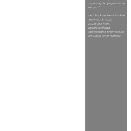
zapasowych i przywracania
danych."
tagi: back up kopia backup
archiwizacja kopia
zapasowa kopia
bezpieczeństwa
odzyskiwanie przywracanie
replikacja synchronizacji