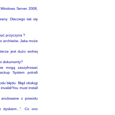
e Windows Server 2008,
wany. Dlaczego tak się
być przyczyna ?
żo archiwów. Jaka może
erze jest dużo wolnej
mi dokumenty?
nie mogą zaszyfrować
ackup System potrafi
odu błędu: Błąd obsługi
invalid/You must install
o anulowane z powodu
z dyskiem...". Co ono