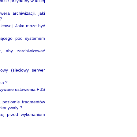
zie przydatny w takiej
era archiwizacji, jaki
 ?
żnicowej. Jaka może być
ującego pod systemem
, aby zarchiwizować
owy (sieciowy serwer
na ?
owywane ustawienia FBS
na poziomie fragmentów
wykonywały ?
czej przed wykonaniem