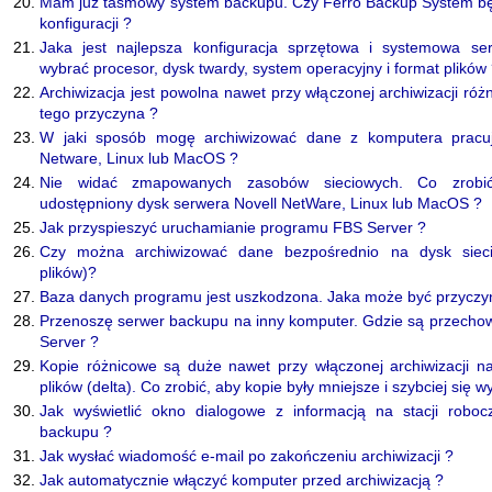
Mam już taśmowy system backupu. Czy Ferro Backup System będ
konfiguracji ?
Jaka jest najlepsza konfiguracja sprzętowa i systemowa serw
wybrać procesor, dysk twardy, system operacyjny i format plików
Archiwizacja jest powolna nawet przy włączonej archiwizacji ró
tego przyczyna ?
W jaki sposób mogę archiwizować dane z komputera prac
Netware, Linux lub MacOS ?
Nie widać zmapowanych zasobów sieciowych. Co zrobić
udostępniony dysk serwera Novell NetWare, Linux lub MacOS ?
Jak przyspieszyć uruchamianie programu FBS Server ?
Czy można archiwizować dane bezpośrednio na dysk sieci
plików)?
Baza danych programu jest uszkodzona. Jaka może być przyczy
Przenoszę serwer backupu na inny komputer. Gdzie są przech
Server ?
Kopie różnicowe są duże nawet przy włączonej archiwizacji 
plików (delta). Co zrobić, aby kopie były mniejsze i szybciej się 
Jak wyświetlić okno dialogowe z informacją na stacji robo
backupu ?
Jak wysłać wiadomość e-mail po zakończeniu archiwizacji ?
Jak automatycznie włączyć komputer przed archiwizacją ?