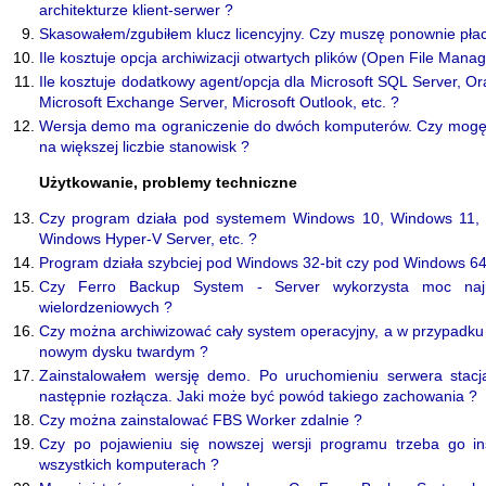
architekturze klient-serwer ?
Skasowałem/zgubiłem klucz licencyjny. Czy muszę ponownie płac
Ile kosztuje opcja archiwizacji otwartych plików (Open File Manag
Ile kosztuje dodatkowy agent/opcja dla Microsoft SQL Server, Or
Microsoft Exchange Server, Microsoft Outlook, etc. ?
Wersja demo ma ograniczenie do dwóch komputerów. Czy mogę
na większej liczbie stanowisk ?
Użytkowanie, problemy techniczne
Czy program działa pod systemem Windows 10, Windows 11, 
Windows Hyper-V Server, etc. ?
Program działa szybciej pod Windows 32-bit czy pod Windows 64-
Czy Ferro Backup System - Server wykorzysta moc naj
wielordzeniowych ?
Czy można archiwizować cały system operacyjny, a w przypadku 
nowym dysku twardym ?
Zainstalowałem wersję demo. Po uruchomieniu serwera stacja
następnie rozłącza. Jaki może być powód takiego zachowania ?
Czy można zainstalować FBS Worker zdalnie ?
Czy po pojawieniu się nowszej wersji programu trzeba go i
wszystkich komputerach ?