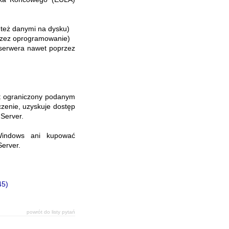
ź też danymi na dysku)
przez oprogramowanie)
serwera nawet poprzez
st ograniczony podanym
zenie, uzyskuje dostęp
 Server.
Windows ani kupować
Server.
45)
powrót do listy pytań