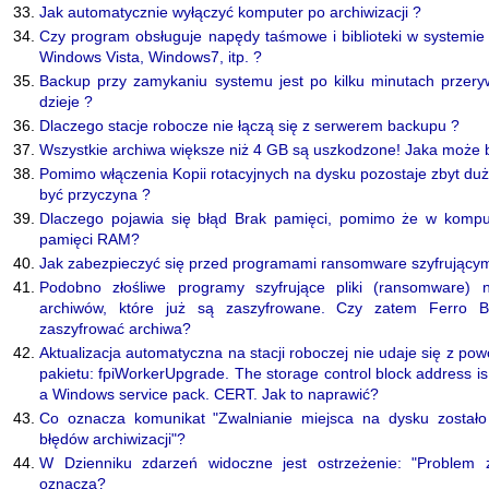
Jak automatycznie wyłączyć komputer po archiwizacji ?
Czy program obsługuje napędy taśmowe i biblioteki w systemi
Windows Vista, Windows7, itp. ?
Backup przy zamykaniu systemu jest po kilku minutach przery
dzieje ?
Dlaczego stacje robocze nie łączą się z serwerem backupu ?
Wszystkie archiwa większe niż 4 GB są uszkodzone! Jaka może 
Pomimo włączenia Kopii rotacyjnych na dysku pozostaje zbyt du
być przyczyna ?
Dlaczego pojawia się błąd Brak pamięci, pomimo że w komput
pamięci RAM?
Jak zabezpieczyć się przed programami ransomware szyfrujący
Podobno złośliwe programy szyfrujące pliki (ransomware) 
archiwów, które już są zaszyfrowane. Czy zatem Ferro B
zaszyfrować archiwa?
Aktualizacja automatyczna na stacji roboczej nie udaje się z pow
pakietu: fpiWorkerUpgrade. The storage control block address is 
a Windows service pack. CERT. Jak to naprawić?
Co oznacza komunikat "Zwalnianie miejsca na dysku został
błędów archiwizacji"?
W Dzienniku zdarzeń widoczne jest ostrzeżenie: "Problem 
oznacza?