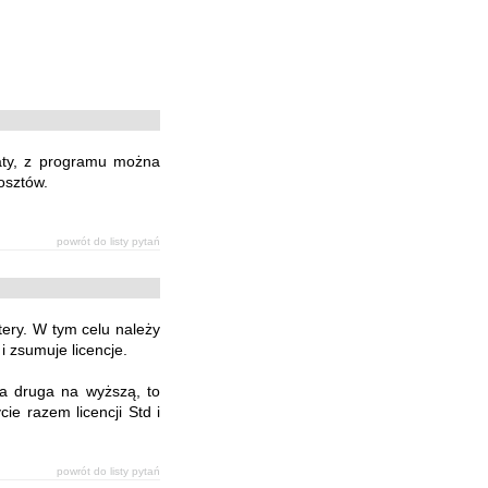
łaty, z programu można
osztów.
powrót do listy pytań
ery. W tym celu należy
i zsumuje licencje.
 a druga na wyższą, to
cie razem licencji Std i
powrót do listy pytań